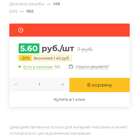
Диаметр резьбы
—
М8
DIN
—
965
5.60
руб.
/шт
7
руб.
-
20
%
Экономия
1.40
руб.
Нашли дешевле?
Есть в наличии
: 561
В корзину
Купить в 1 клик
Цена действительна только для интернет-магазина и может
отличаться от цен в розничных магазинах