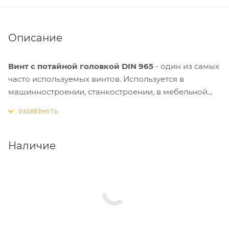
Описание
Винт с потайной головкой DIN 965
- один из самых
часто используемых винтов. Используется в
машинностроении, станкостроении, в мебельной
промышленности и в быту. Винт имеет потайную
головку, полную метрическую резьбу и
креообразный Pz шлиц.
Наличие
Изделия защищены от воздействия коррозии и
устойчивы к циклическим и динамическим
нагрузкам, а также допускается установка крепежа
в агрессивных средах и при высоких температурах.