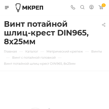
0
Винт потайной
шлиц-крест DIN965,
8х25мм
—
—
—
Главная
Каталог
Метрический крепеж
Винты
—
—
Винт с потайной головкой
Винт потайной шлиц-крест DIN965, 8х25мм