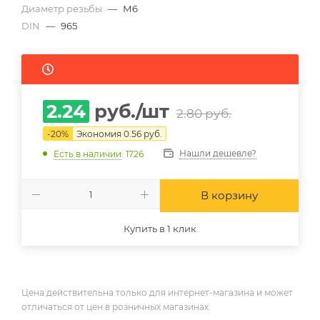
Диаметр резьбы
—
М6
DIN
—
965
2.24
руб.
/шт
2.80
руб.
-
20
%
Экономия
0.56
руб.
Нашли дешевле?
Есть в наличии
: 1726
В корзину
Купить в 1 клик
Цена действительна только для интернет-магазина и может
отличаться от цен в розничных магазинах