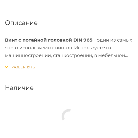
Описание
Винт с потайной головкой DIN 965
- один из самых
часто используемых винтов. Используется в
машинностроении, станкостроении, в мебельной
промышленности и в быту. Винт имеет потайную
головку, полную метрическую резьбу и
креообразный Pz шлиц.
Наличие
Изделия защищены от воздействия коррозии и
устойчивы к циклическим и динамическим
нагрузкам, а также допускается установка крепежа
в агрессивных средах и при высоких температурах.