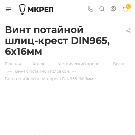
0
Винт потайной
шлиц-крест DIN965,
6х16мм
—
—
—
Главная
Каталог
Метрический крепеж
Винты
—
—
Винт с потайной головкой
Винт потайной шлиц-крест DIN965, 6х16мм