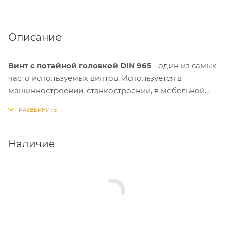
Описание
Винт с потайной головкой DIN 965
- один из самых
часто используемых винтов. Используется в
машинностроении, станкостроении, в мебельной
промышленности и в быту. Винт имеет потайную
головку, полную метрическую резьбу и
креообразный Pz шлиц.
Наличие
Изделия защищены от воздействия коррозии и
устойчивы к циклическим и динамическим
нагрузкам, а также допускается установка крепежа
в агрессивных средах и при высоких температурах.