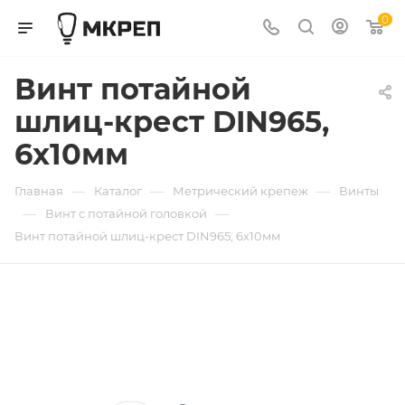
0
Винт потайной
шлиц-крест DIN965,
6х10мм
—
—
—
Главная
Каталог
Метрический крепеж
Винты
—
—
Винт с потайной головкой
Винт потайной шлиц-крест DIN965, 6х10мм