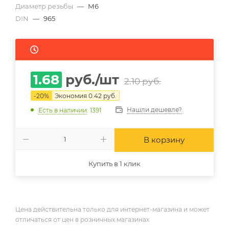
Диаметр резьбы
—
М6
DIN
—
965
1.68
руб.
/шт
2.10
руб.
-
20
%
Экономия
0.42
руб.
Нашли дешевле?
Есть в наличии
: 1391
В корзину
Купить в 1 клик
Цена действительна только для интернет-магазина и может
отличаться от цен в розничных магазинах