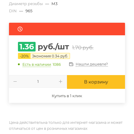
Диаметр резьбы
—
М3
DIN
—
965
1.36
руб.
/шт
1.70
руб.
-
20
%
Экономия
0.34
руб.
Нашли дешевле?
Есть в наличии
: 1086
В корзину
Купить в 1 клик
Цена действительна только для интернет-магазина и может
отличаться от цен в розничных магазинах