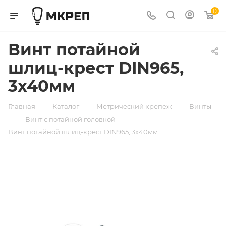
0
Винт потайной
шлиц-крест DIN965,
3х40мм
—
—
—
Главная
Каталог
Метрический крепеж
Винты
—
—
Винт с потайной головкой
Винт потайной шлиц-крест DIN965, 3х40мм