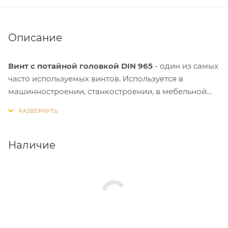
Описание
Винт с потайной головкой DIN 965
- один из самых
часто используемых винтов. Используется в
машинностроении, станкостроении, в мебельной
промышленности и в быту. Винт имеет потайную
головку, полную метрическую резьбу и
креообразный Pz шлиц.
Наличие
Изделия защищены от воздействия коррозии и
устойчивы к циклическим и динамическим
нагрузкам, а также допускается установка крепежа
в агрессивных средах и при высоких температурах.