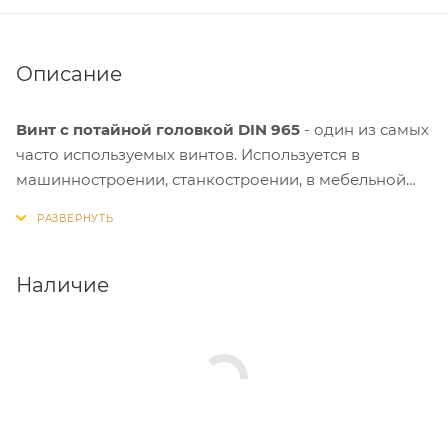
Описание
Винт с потайной головкой DIN 965
- один из самых
часто используемых винтов. Используется в
машинностроении, станкостроении, в мебельной
промышленности и в быту. Винт имеет потайную
головку, полную метрическую резьбу и
креообразный Pz шлиц.
Наличие
Изделия защищены от воздействия коррозии и
устойчивы к циклическим и динамическим
нагрузкам, а также допускается установка крепежа
в агрессивных средах и при высоких температурах.