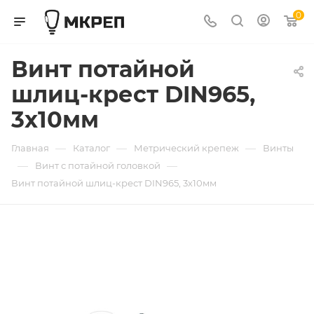
0
Винт потайной
шлиц-крест DIN965,
3х10мм
—
—
—
Главная
Каталог
Метрический крепеж
Винты
—
—
Винт с потайной головкой
Винт потайной шлиц-крест DIN965, 3х10мм