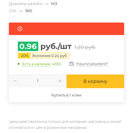
Диаметр резьбы
—
М3
DIN
—
965
0.96
руб.
/шт
1.20
руб.
-
20
%
Экономия
0.24
руб.
Нашли дешевле?
Есть в наличии
: 4550
В корзину
Купить в 1 клик
Цена действительна только для интернет-магазина и может
отличаться от цен в розничных магазинах