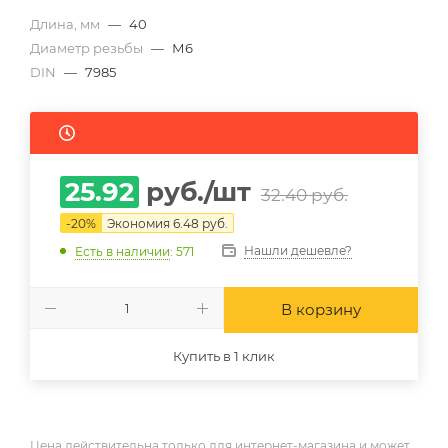
Длина, мм
—
40
Диаметр резьбы
—
М6
DIN
—
7985
25.92
руб.
/шт
32.40
руб.
-
20
%
Экономия
6.48
руб.
Нашли дешевле?
Есть в наличии
: 571
В корзину
Купить в 1 клик
Цена действительна только для интернет-магазина и может