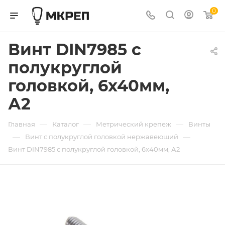
0
Винт DIN7985 с
полукруглой
головкой, 6х40мм,
А2
—
—
—
Главная
Каталог
Метрический крепеж
Винты
—
—
Винт с полукруглой головкой нержавеющий
Винт DIN7985 с полукруглой головкой, 6х40мм, А2