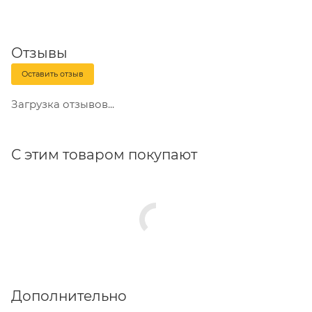
шага резьбы, диаметром и глубиной.
Винты готовы к использованию в местах с
Отзывы
повышенной влажностью и кислотностью,
Оставить отзыв
поскольку изготовлены из нержавеющей стали А2.
Загрузка отзывов...
С этим товаром покупают
Дополнительно