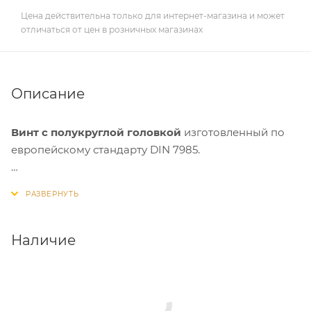
Цена действительна только для интернет-магазина и может
отличаться от цен в розничных магазинах
Описание
Винт с полукруглой головкой
изготовленный по
европейскому стандарту DIN 7985.
Применение:
крепеж предназначен для установки
навесных элементов, соединения стальных листов,
монтажа металлических конструкций. Допускается
работа с твердыми пластмассами. Сфера
Наличие
применения охватывает бытовые и промышленные
задачи: строительство, монтаж производственных
линий в химической и пищевой промышленности.
Крепеж очень устойчив, поскольку монтируется в