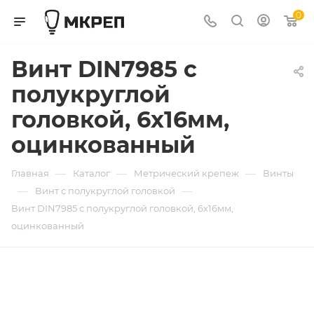
0
Винт DIN7985 с
полукруглой
головкой, 6х16мм,
оцинкованный
—
—
—
Главная
Каталог
Метрический крепеж
Винты
—
—
Винт с полукруглой головкой
Винт DIN7985 с полукруглой головкой, 6х16мм,
оцинкованный