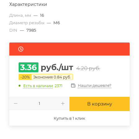
Характеристики
Длина, мм
—
16
Диаметр резьбы
—
М6
DIN
—
7985
3.36
руб.
/шт
4.20
руб.
-
20
%
Экономия
0.84
руб.
Нашли дешевле?
Есть в наличии
: 2371
В корзину
Купить в 1 клик