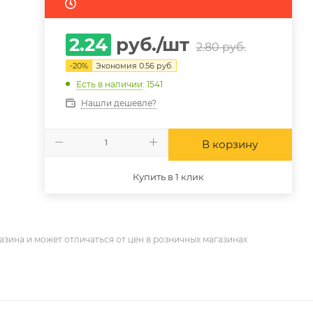
2.24
руб.
/шт
2.80
руб.
-
20
%
Экономия
0.56
руб.
Есть в наличии
: 1541
Нашли дешевле?
В корзину
Купить в 1 клик
азина и может отличаться от цен в розничных магазинах