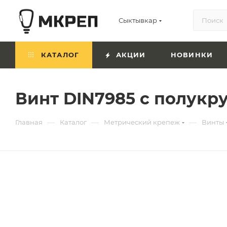
Сыктывкар
КАТАЛОГ
АКЦИИ
НОВИНКИ
Винт DIN7985 с полукр
—
—
—
Главная
Каталог
Метрический крепеж
Винты