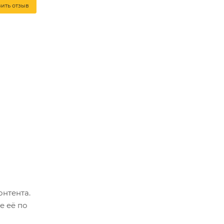
вить отзыв
онтента.
е её по