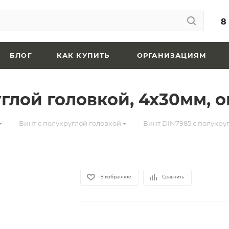
8
БЛОГ
КАК КУПИТЬ
ОРГАНИЗАЦИЯМ
углой головкой, 4х30мм,
—
—
Винт с полукруглой головкой
Винт DIN7985 с полукру
В избранное
Сравнить