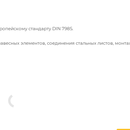
ропейскому стандарту DIN 7985.
авесных элементов, соединения стальных листов, монта
твердыми пластмассами. Сфера применения охватывает 
изводственных линий в химической и пищевой промышл
одготовленные отверстия с нужными параметрами шага 
ной влажностью и кислотностью, поскольку оцинкованно