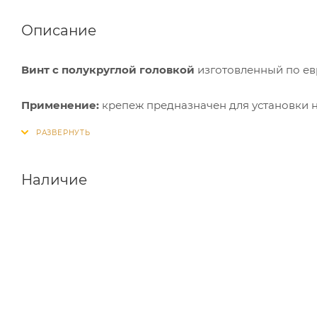
Описание
Винт с полукруглой головкой
изготовленный по ев
Применение:
крепеж предназначен для установки н
металлических конструкций. Допускается работа с 
промышленные задачи: строительство, монтаж про
Крепеж очень устойчив, поскольку монтируется в п
диаметром и глубиной.
Наличие
Винты готовы к использованию в местах с повышен
покрытие защищает сталь от коррозии.