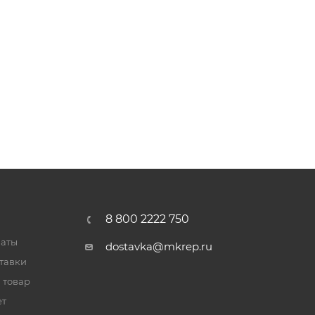
8 800 2222 750
латы
dostavka@mkrep.ru
тавки
 товар
ет