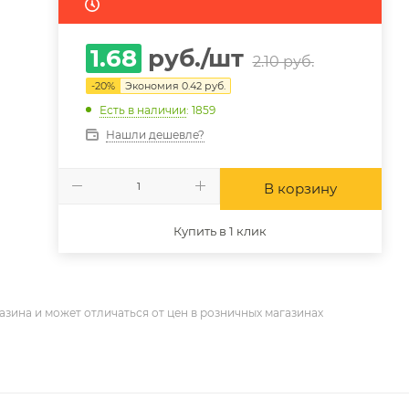
1.68
руб.
/шт
2.10
руб.
-
20
%
Экономия
0.42
руб.
Есть в наличии
: 1859
Нашли дешевле?
В корзину
Купить в 1 клик
азина и может отличаться от цен в розничных магазинах