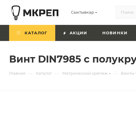
Сыктывкар
КАТАЛОГ
АКЦИИ
НОВИНКИ
Винт DIN7985 с полукр
—
—
—
Главная
Каталог
Метрический крепеж
Винты