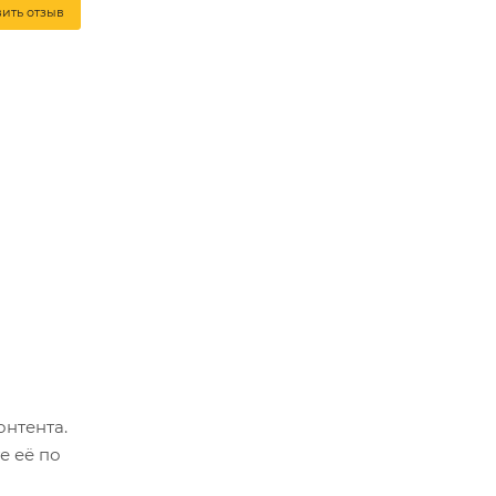
вить отзыв
онтента.
е её по