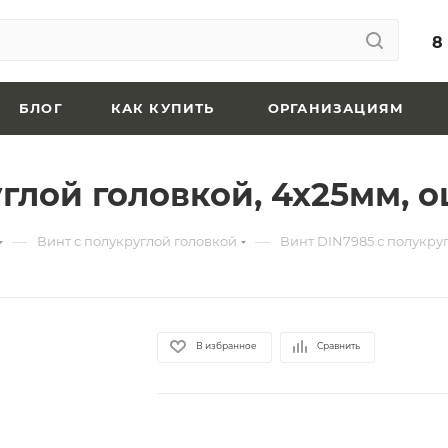
8
БЛОГ
КАК КУПИТЬ
ОРГАНИЗАЦИЯМ
углой головкой, 4х25мм,
—
—
Винт с полукруглой головкой
Винт DIN7985 с полукру
В избранное
Сравнить