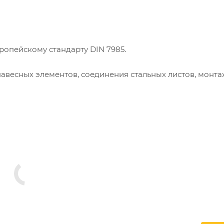
ропейскому стандарту DIN 7985.
авесных элементов, соединения стальных листов, монта
твердыми пластмассами. Сфера применения охватывает 
изводственных линий в химической и пищевой промышл
одготовленные отверстия с нужными параметрами шага 
ной влажностью и кислотностью, поскольку оцинкованно