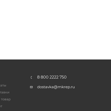
8 800 2222 750
латы
dostavka@mkrep.ru
тавки
 товар
ет