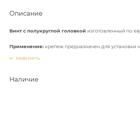
Описание
Винт с полукруглой головкой
изготовленный по ев
Применение:
крепеж предназначен для установки н
металлических конструкций. Допускается работа с 
промышленные задачи: строительство, монтаж про
Крепеж очень устойчив, поскольку монтируется в п
диаметром и глубиной.
Наличие
Винты готовы к использованию в местах с повышен
покрытие защищает сталь от коррозии.