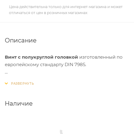
Цена действительна только для интернет-магазина и может
отличаться от цен в розничных магазинах
Описание
Винт с полукруглой головкой
изготовленный по
европейскому стандарту DIN 7985.
Применение:
крепеж предназначен для установки
навесных элементов, соединения стальных листов,
монтажа металлических конструкций. Допускается
работа с твердыми пластмассами. Сфера
Наличие
применения охватывает бытовые и промышленные
задачи: строительство, монтаж производственных
линий в химической и пищевой промышленности.
Крепеж очень устойчив, поскольку монтируется в