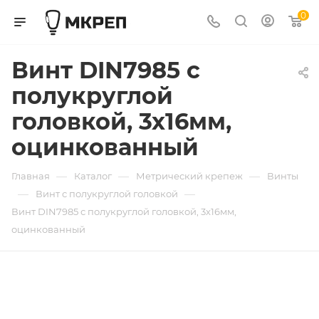
0
Винт DIN7985 с
полукруглой
головкой, 3х16мм,
оцинкованный
—
—
—
Главная
Каталог
Метрический крепеж
Винты
—
—
Винт с полукруглой головкой
Винт DIN7985 с полукруглой головкой, 3х16мм,
оцинкованный