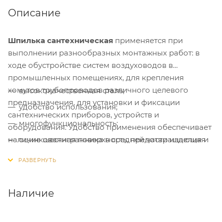
Описание
Шпилька сантехническая
применяется при
выполнении разнообразных монтажных работ: в
ходе обустройстве систем воздуховодов в
промышленных помещениях, для крепления
хомутов трубопроводов различного целевого
высококачественная сталь;
предназначения, для установки и фиксации
удобство использования;
сантехнических приборов, устройств и
многофункциональность;
оборудования. Удобство применения обеспечивает
наличие шестигранника в средней части изделия и
оцинкованная поверхность, предотвращающая
шлица Torx в торцевой части винтового фрагмента.
образование коррозии и окисления.
Преимущества:
Наличие