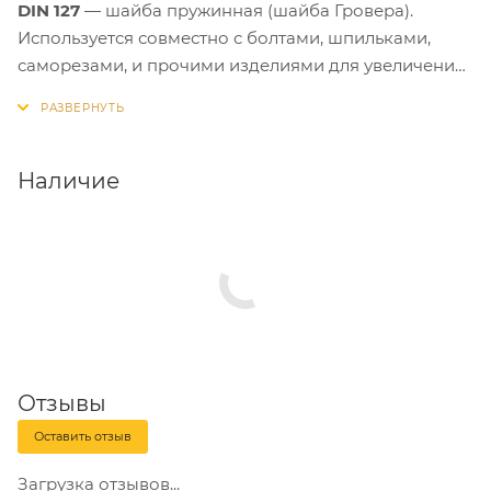
DIN 127
— шайба пружинная (шайба Гровера).
Используется совместно с болтами, шпильками,
саморезами, и прочими изделиями для увеличения
зоны давления на прижимаемый предмет и
избегания откручивания резьбовых соединений.
Наличие
Отзывы
Оставить отзыв
Загрузка отзывов...