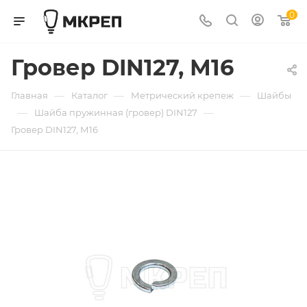
0
Гровер DIN127, М16
—
—
—
Главная
Каталог
Метрический крепеж
Шайбы
—
—
Шайба пружинная (гровер) DIN127
Гровер DIN127, М16