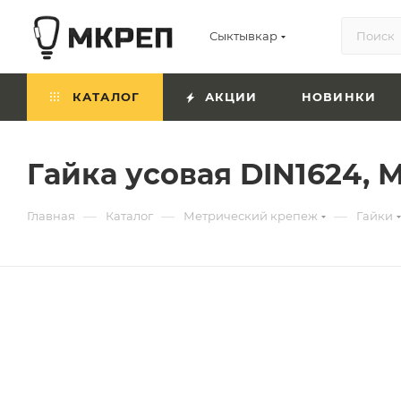
Сыктывкар
КАТАЛОГ
АКЦИИ
НОВИНКИ
Гайка усовая DIN1624, М
—
—
—
Главная
Каталог
Метрический крепеж
Гайки