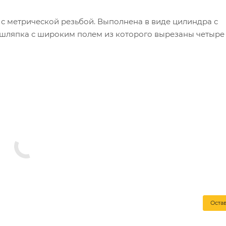
 с метрической резьбой. Выполнена в виде цилиндра с
 шляпка с широким полем из которого вырезаны четыре
венных отраслях совместно с винтами и болтами с
айки из углеродистой стали. Гайка покрыта белым цинк
.
Оста