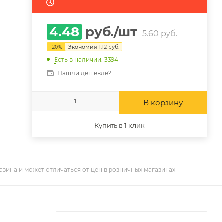
4.48
руб.
/шт
5.60
руб.
-
20
%
Экономия
1.12
руб.
Есть в наличии
: 3394
Нашли дешевле?
В корзину
Купить в 1 клик
азина и может отличаться от цен в розничных магазинах