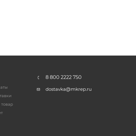
8 800 2222 750
латы
dostavka@mkrep.ru
тавки
 товар
ет