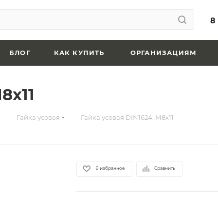
8
БЛОГ
КАК КУПИТЬ
ОРГАНИЗАЦИЯМ
8x11
—
—
Гайка усовая
Гайка усовая DIN1624, М8x11
В избранное
Сравнить