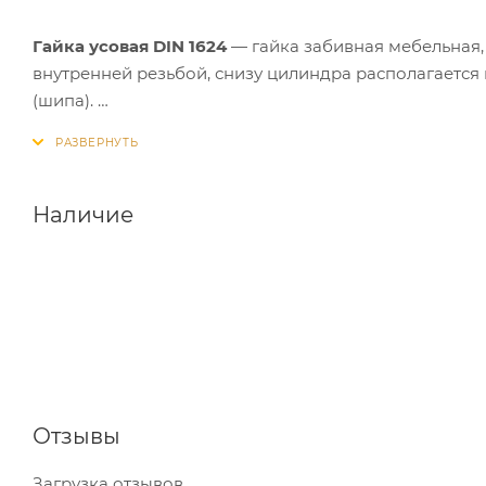
Гайка усовая DIN 1624
— гайка забивная мебельная,
внутренней резьбой, снизу цилиндра располагается
(шипа).
Забивные гайки DIN 1624 используются в производст
соответствующим размером резьбы. Производятся г
используется в основном в мебельном производстве
Наличие
Отзывы
Загрузка отзывов...