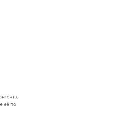
онтента.
е её по