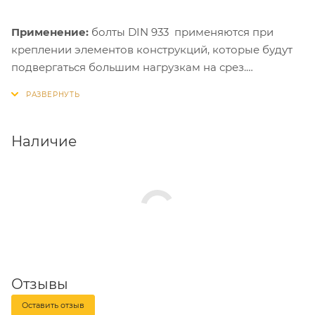
Применение:
болты DIN 933 применяются при
креплении элементов конструкций, которые будут
подвергаться большим нагрузкам на срез.
Особенно рекомендованы для использования
совместно со стальными забивными анкерами и
анкерными гильзами.
Наличие
Отзывы
Оставить отзыв