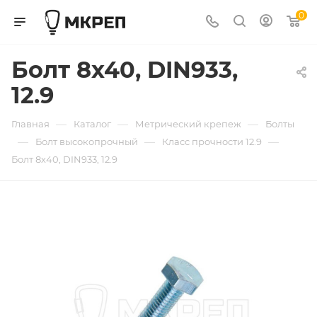
0
Болт 8х40, DIN933,
12.9
—
—
—
Главная
Каталог
Метрический крепеж
Болты
—
—
—
Болт высокопрочный
Класс прочности 12.9
Болт 8х40, DIN933, 12.9