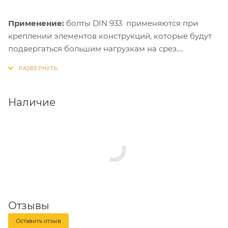
Применение:
болты DIN 933 применяются при
креплении элементов конструкций, которые будут
подвергаться большим нагрузкам на срез.
Особенно рекомендованы для использования
совместно со стальными забивными анкерами и
анкерными гильзами.
Наличие
Отзывы
Оставить отзыв