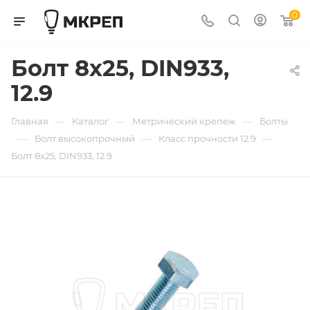
0
Болт 8х25, DIN933,
12.9
—
—
—
Главная
Каталог
Метрический крепеж
Болты
—
—
—
Болт высокопрочный
Класс прочности 12.9
Болт 8х25, DIN933, 12.9