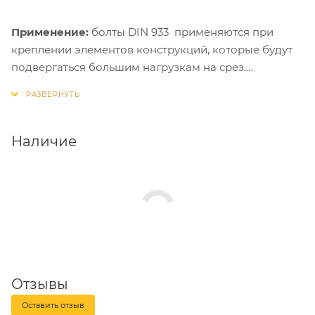
Применение:
болты DIN 933 применяются при
креплении элементов конструкций, которые будут
подвергаться большим нагрузкам на срез.
Особенно рекомендованы для использования
совместно со стальными забивными анкерами и
анкерными гильзами.
Наличие
Отзывы
Оставить отзыв