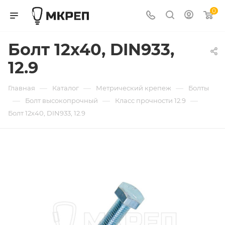
0
Болт 12х40, DIN933,
12.9
—
—
—
Главная
Каталог
Метрический крепеж
Болты
—
—
—
Болт высокопрочный
Класс прочности 12.9
Болт 12х40, DIN933, 12.9