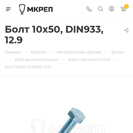
0
Болт 10х50, DIN933,
12.9
—
—
—
Главная
Каталог
Метрический крепеж
Болты
—
—
—
Болт высокопрочный
Класс прочности 12.9
Болт 10х50, DIN933, 12.9