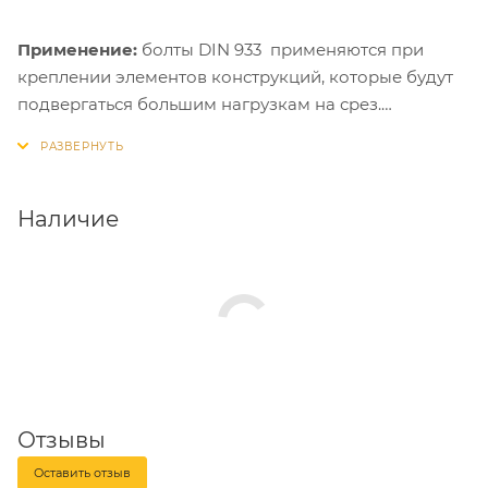
Применение:
болты DIN 933 применяются при
креплении элементов конструкций, которые будут
подвергаться большим нагрузкам на срез.
Особенно рекомендованы для использования
совместно со стальными забивными анкерами и
анкерными гильзами.
Наличие
Отзывы
Оставить отзыв