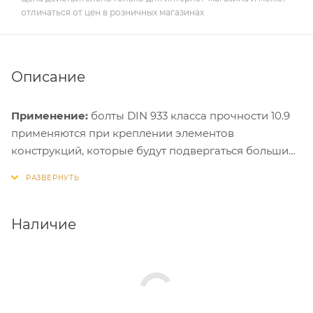
отличаться от цен в розничных магазинах
Описание
Применение:
болты DIN 933 класса прочности 10.9
применяются при креплении элементов
конструкций, которые будут подвергаться большим
нагрузкам на срез. Особенно рекомендованы для
использования совместно со стальными забивными
анкерами и анкерными гильзами.
Наличие
Имеют резьбу, нарезанную по всей длине шпильки,
электрооцинкованное покрытие. На головке болта
выштампован класс прочности.