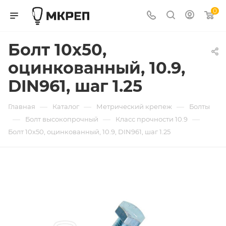
0
Болт 10х50,
оцинкованный, 10.9,
DIN961, шаг 1.25
—
—
—
Главная
Каталог
Метрический крепеж
Болты
—
—
—
Болт высокопрочный
Класс прочности 10.9
Болт 10х50, оцинкованный, 10.9, DIN961, шаг 1.25