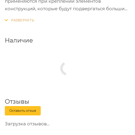
применяются при креплении элементов
конструкций, которые будут подвергаться большим
нагрузкам на срез. Особенно рекомендованы для
использования совместно со стальными забивными
анкерами и анкерными гильзами.
Наличие
Отзывы
Оставить отзыв
Загрузка отзывов...