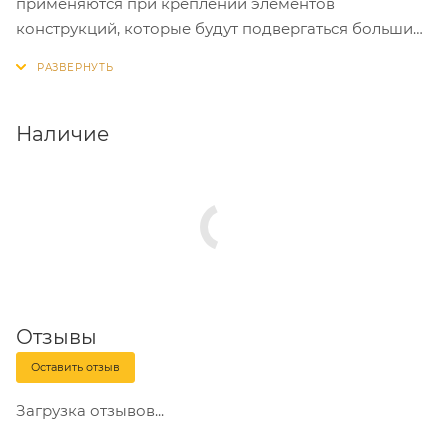
применяются при креплении элементов
конструкций, которые будут подвергаться большим
нагрузкам на срез. Особенно рекомендованы для
использования совместно со стальными забивными
анкерами и анкерными гильзами.
Наличие
Отзывы
Оставить отзыв
Загрузка отзывов...