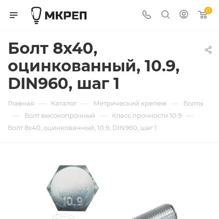
0
Болт 8х40,
оцинкованный, 10.9,
DIN960, шаг 1
—
—
—
Главная
Каталог
Метрический крепеж
Болты
—
—
—
Болт высокопрочный
Класс прочности 10.9
Болт 8х40, оцинкованный, 10.9, DIN960, шаг 1