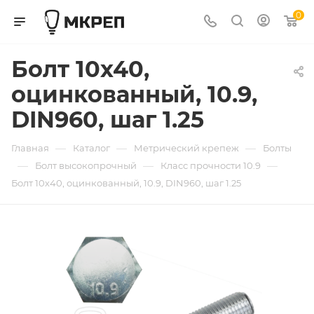
0
Болт 10х40,
оцинкованный, 10.9,
DIN960, шаг 1.25
—
—
—
Главная
Каталог
Метрический крепеж
Болты
—
—
—
Болт высокопрочный
Класс прочности 10.9
Болт 10х40, оцинкованный, 10.9, DIN960, шаг 1.25