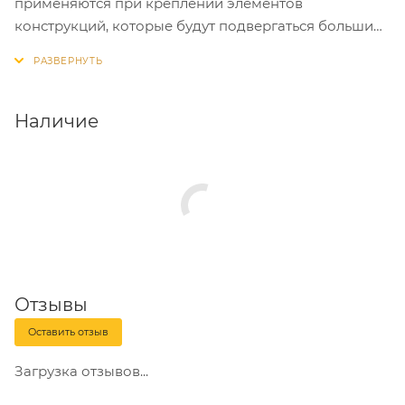
применяются при креплении элементов
конструкций, которые будут подвергаться большим
нагрузкам на срез. Особенно рекомендованы для
использования совместно со стальными забивными
анкерами и анкерными гильзами.
Наличие
Отзывы
Оставить отзыв
Загрузка отзывов...