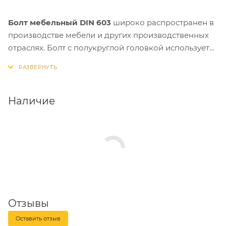
Болт мебельный DIN 603
широко распространен в
производстве мебели и других производственных
отраслях. Болт с полукруглой головкой используется
совместно с другим метрическим крепежом. Болты
мебельные имеют класс прочности: 4.6 и 8.8.
Все болты производятся из углеродистой стали.
Оцинкованы гальваническим методом и
Наличие
соответствуют стандартам DIN 603, ГОСТ 7802-81 и
ISO 8677.
Отзывы
Оставить отзыв