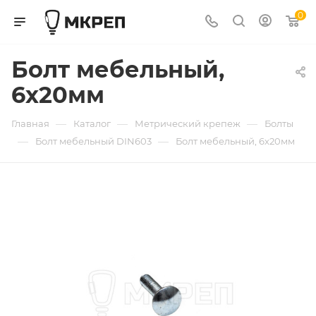
0
Болт мебельный,
6х20мм
—
—
—
Главная
Каталог
Метрический крепеж
Болты
—
—
Болт мебельный DIN603
Болт мебельный, 6х20мм