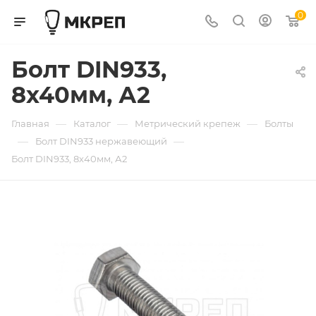
0
Болт DIN933,
8х40мм, А2
—
—
—
Главная
Каталог
Метрический крепеж
Болты
—
—
Болт DIN933 нержавеющий
Болт DIN933, 8х40мм, А2