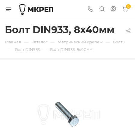
0
Болт DIN933, 8х40мм
—
—
—
Главная
Каталог
Метрический крепеж
Болты
—
—
Болт DIN933
Болт DIN933, 8х40мм