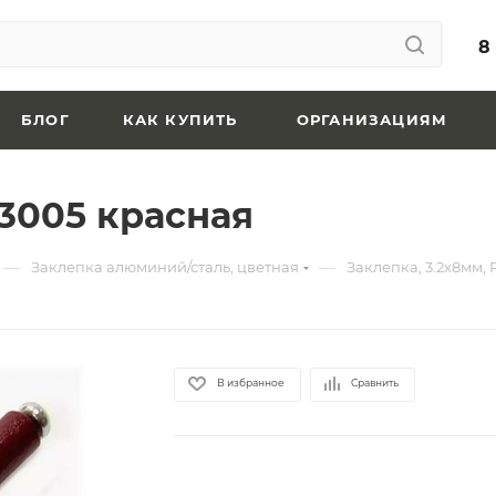
8
БЛОГ
КАК КУПИТЬ
ОРГАНИЗАЦИЯМ
 3005 красная
—
—
Заклепка алюминий/сталь, цветная
Заклепка, 3.2х8мм,
В избранное
Сравнить