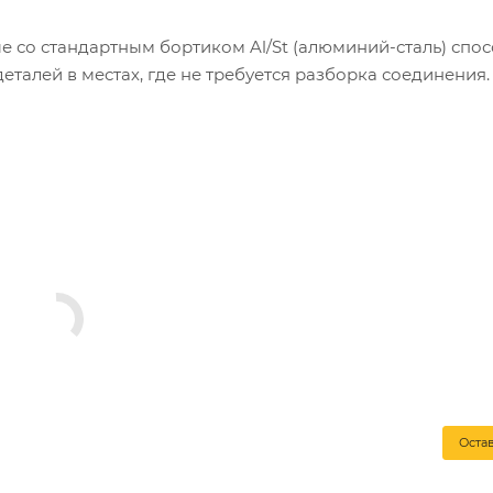
со стандартным бортиком Al/St (алюминий-сталь) спос
талей в местах, где не требуется разборка соединения.
з алюминия, которому присущи легкость и коррозийная
али, основными преимуществами которой можно считать 
траслях промышленности и изготавливаются в соответст
Оста