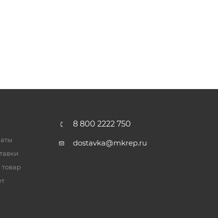
8 800 2222 750
латы
dostavka@mkrep.ru
тавки
 товар
ет