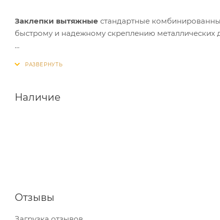
Заклепки вытяжные
стандартные комбинированные 
быстрому и надежному скреплению металлических де
Материал:
рубашка данной заклепки изготовлена и
стойкость. Вытяжная часть, в свою очередь — из ст
и прочность. Шляпка имеет красный цвет.
Наличие
Применение:
используются заклепки в различных о
международным стандартом DIN.
Отзывы
Загрузка отзывов...