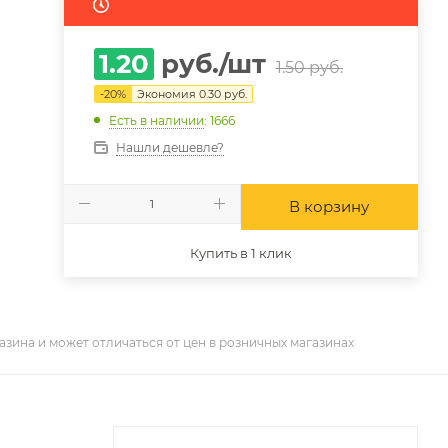
1.20
руб.
/шт
1.50
руб.
-
20
%
Экономия
0.30
руб.
Есть в наличии
: 1666
Нашли дешевле?
В корзину
Купить в 1 клик
азина и может отличаться от цен в розничных магазинах