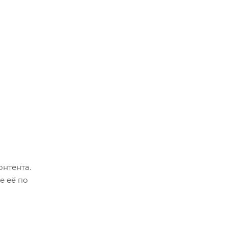
онтента.
е её по