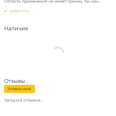
Область применения не имеет границ, так как
может использоваться везде где необходимо
надежное крепление при минимальной цене -
фасадные системы, торговые автоматы, вентиляция
и многое другое.
Наличие
Отзывы
Оставить отзыв
Загрузка отзывов...