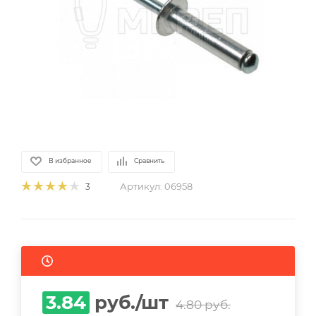
В избранное
Сравнить
Артикул:
06958
3
3.84
руб.
/шт
4.80
руб.