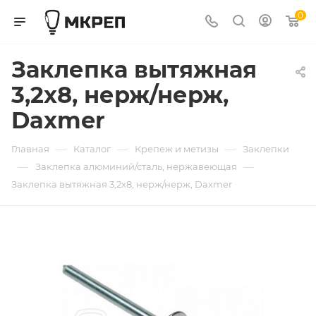
0
Заклепка вытяжная
3,2х8, нерж/нерж,
Daxmer
—
—
—
Главная
Каталог
Крепеж и метизы
Заклепки
—
—
Заклепка алюминий/сталь, нержавеющая
Заклепка вытяжная 3,2х8, нерж/нерж, Daxmer