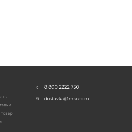
8 800 2222 750
латы
dostavka@mkrep.ru
тавки
 товар
ет