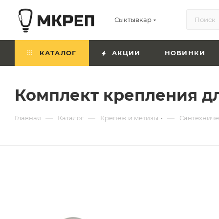
Сыктывкар
КАТАЛОГ
АКЦИИ
НОВИНКИ
Комплект крепления д
—
—
—
Главная
Каталог
Крепеж и метизы
Сантехниче