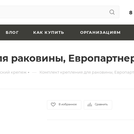
8
БЛОГ
КАК КУПИТЬ
ОРГАНИЗАЦИЯМ
ля раковины, Европартн
—
ский крепеж
Комплект крепления для раковины, Европар
В избранное
Сравнить