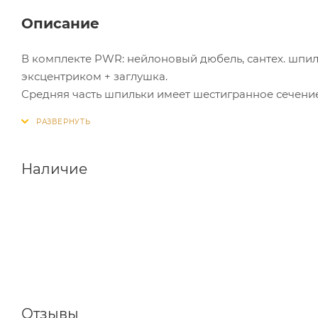
Описание
В комплекте PWR: нейлоновый дюбель, сантех. шпил
эксцентриком + заглушка.
Средняя часть шпильки имеет шестигранное сечени
Торцевая часть имеет шлиц TORX T25.
Глубина сверления 55 мм.
Наличие
Отзывы