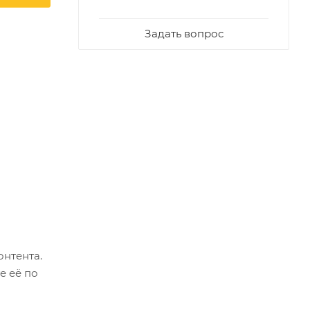
Задать вопрос
онтента.
е её по