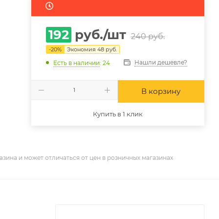
192
руб.
/шт
240
руб.
-
20
%
Экономия
48
руб.
Нашли дешевле?
Есть в наличии
: 24
В корзину
Купить в 1 клик
азина и может отличаться от цен в розничных магазинах