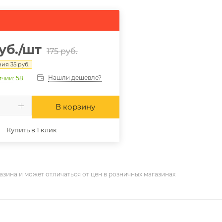
уб.
/шт
175
руб.
мия
35
руб.
Нашли дешевле?
ичии
: 58
В корзину
Купить в 1 клик
азина и может отличаться от цен в розничных магазинах