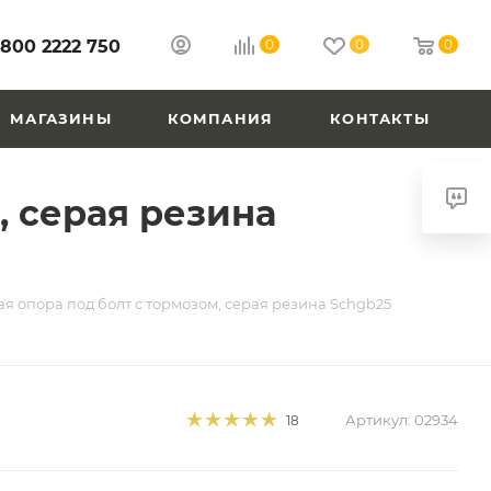
 800 2222 750
0
0
0
МАГАЗИНЫ
КОМПАНИЯ
КОНТАКТЫ
, серая резина
я опора под болт с тормозом, серая резина Schgb25
Артикул:
02934
18