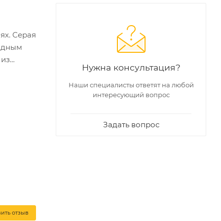
ях. Серая
рядным
 из
Нужна консультация?
ледов на
Наши специалисты ответят на любой
интересующий вопрос
ых
-20С° и
Задать вопрос
з,
вить отзыв