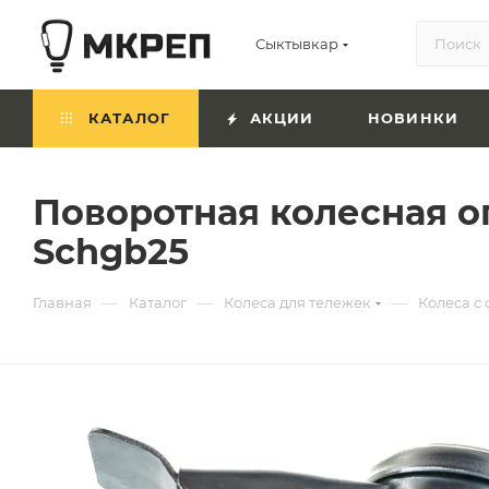
Сыктывкар
КАТАЛОГ
АКЦИИ
НОВИНКИ
Поворотная колесная оп
Schgb25
—
—
—
Главная
Каталог
Колеса для тележек
Колеса с