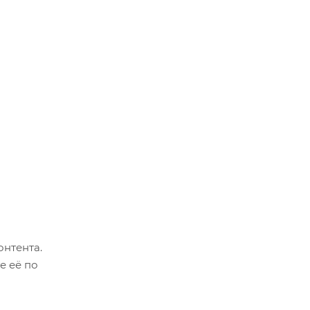
онтента.
е её по