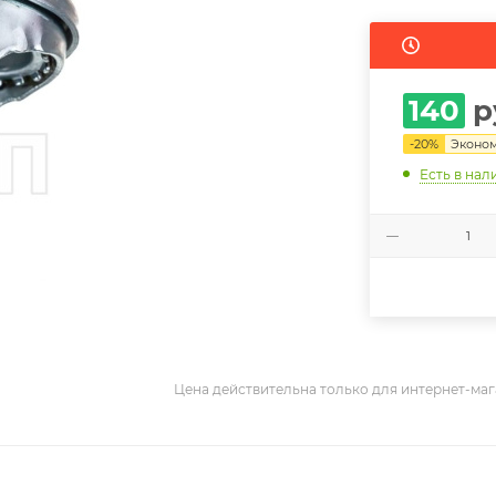
140
р
-
20
%
Эконо
Есть в нал
Цена действительна только для интернет-маг