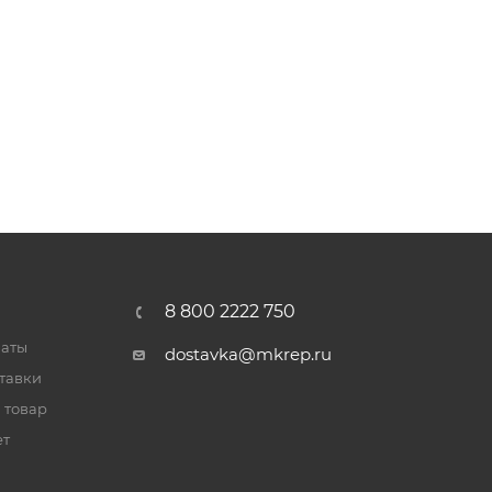
8 800 2222 750
латы
dostavka@mkrep.ru
тавки
 товар
ет