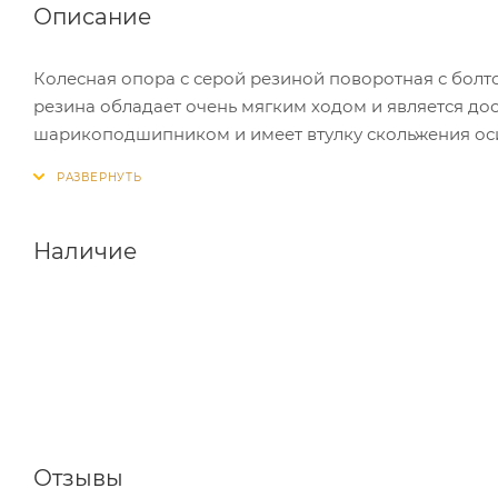
Описание
Колесная опора с серой резиной поворотная с бол
резина обладает очень мягким ходом и является д
шарикоподшипником и имеет втулку скольжения оси
полипропилена серого цвета, чьей особенностью яв
поверхности.
Эта серия колес часто применяется при изготовле
Наличие
деталей мебели, складских тележек. Заводской тем
+50С°. В качестве крепления использован болт, кот
предусмотренный конструкцией, в случае необходи
Отзывы