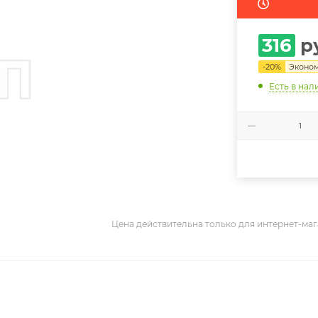
316
р
-
20
%
Эконо
Есть в нал
Цена действительна только для интернет-маг