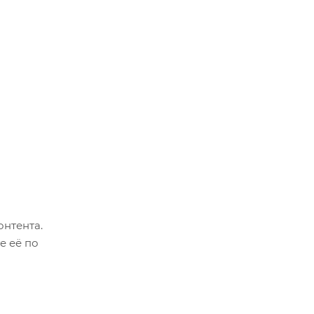
онтента.
е её по