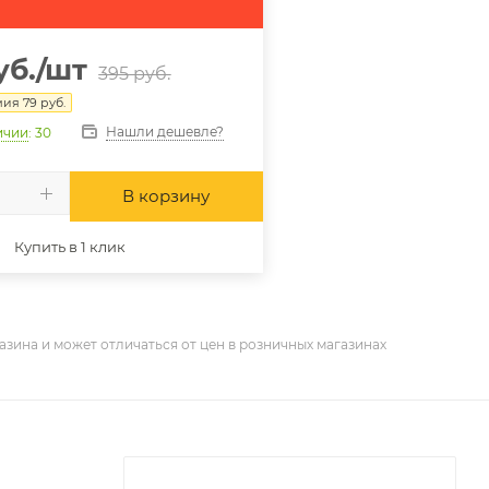
уб.
/шт
395
руб.
мия
79
руб.
Нашли дешевле?
ичии
: 30
В корзину
Купить в 1 клик
азина и может отличаться от цен в розничных магазинах