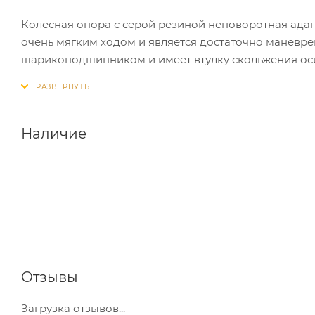
Колесная опора с серой резиной неповоротная ада
очень мягким ходом и является достаточно маневр
шарикоподшипником и имеет втулку скольжения оси
полипропилена серого цвета, чьей особенностью яв
поверхности.
Эта серия колес часто применяется при изготовле
Наличие
деталей мебели, складских тележек. Заводской тем
+50С°. В качестве крепления использован кронштей
Отзывы
Загрузка отзывов...