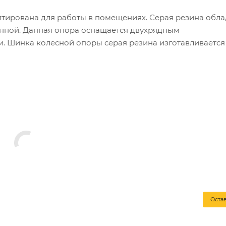
птирована для работы в помещениях. Серая резина обла
енной. Данная опора оснащается двухрядным
. Шинка колесной опоры серая резина изготавливается
ляется шумопоглощение, малая вибрация и отсутствие с
нии медицинского передвижного оборудования, различн
пературный режим для данной серии варьируется между 
н, который выполнен из специальной стали с оцинковкой
Оста