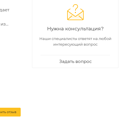
дает
 из
Нужна консультация?
ледов на
Наши специалисты ответят на любой
интересующий вопрос
ых
-20С° и
Задать вопрос
.
вить отзыв