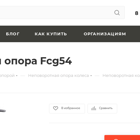
8
БЛОГ
КАК КУПИТЬ
ОРГАНИЗАЦИЯМ
 опора Fcg54
—
—
 опорой
Неповоротная опора колеса
Неповоротная ко
В избранное
Сравнить