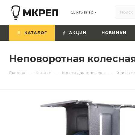
Сыктывкар
КАТАЛОГ
АКЦИИ
НОВИНКИ
Неповоротная колесная
—
—
—
Главная
Каталог
Колеса для тележек
Колеса с