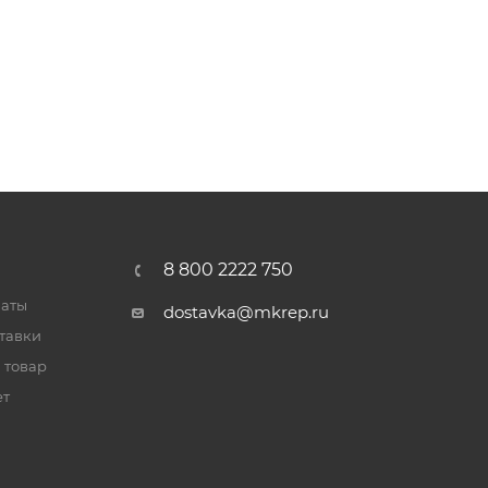
8 800 2222 750
латы
dostavka@mkrep.ru
тавки
 товар
ет