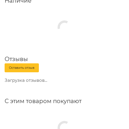
Наличие
жидкости равномерно полейте древесные угли,
дрова или топливные брикеты. Дайте впитаться в
течение 1-2 минут, подожгите.
Предназначение: Для розжига древесного угля,
дров, топливных брикетов.
Состав: Смесь жидких углеводородов.
Отзывы
Оставить отзыв
Срок годности: Не ограничен.
Загрузка отзывов...
Условия хранения: Хранить в закрытой таре вдали
от нагревательных приборов и открытого огня.
С этим товаром покупают
Комплектность: Жидкость для розжига 500 мл.
Температурный режим: Температурные
ограничения отсутствуют.