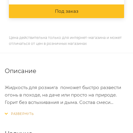
Под заказ
Цена действительна только для интернет-магазина и может
отличаться от цен в розничных магазинах
Описание
Жидкость для розжига поможет быстро развести
огонь в походе, на даче или просто на природе.
Горит без вспыхивания и дыма. Состав смеси
нетоксичен, он не меняет вкус пищи и не образует
копоти. После замерзания не теряет своих свойств.
Способ применения: Небольшим количеством