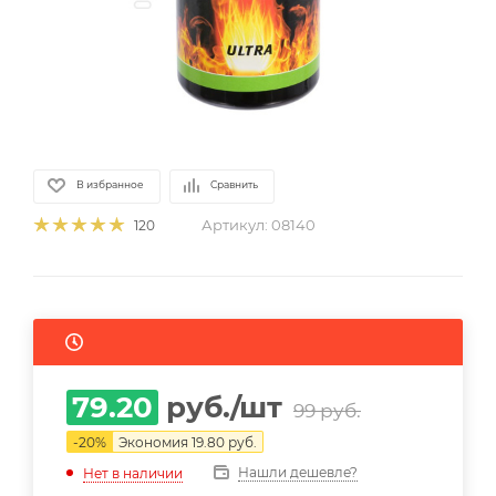
В избранное
Сравнить
Артикул:
08140
120
79.20
руб.
/шт
99
руб.
-
20
%
Экономия
19.80
руб.
Нашли дешевле?
Нет в наличии