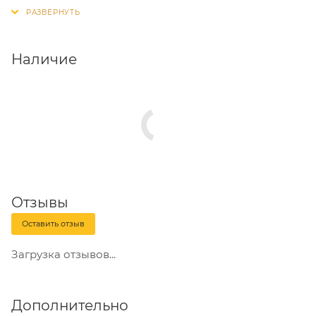
Телескопические ручки упрощают работу в
труднодоступных местах;
Сучкорез предназначен для подрезания сухой и
Наличие
свежей древесины;
Сучкорез оснащен храповым механизмом,
позволяющим резать древесину в несколько
этапов, увеличивает режущую способность и
уменьшает прилагаемое усилие.
Отзывы
Оставить отзыв
Загрузка отзывов...
Дополнительно