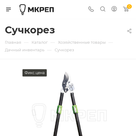
0
Сучкорез
—
—
—
Главная
Каталог
Хозяйственные товары
—
Дачный инвентарь
Сучкорез
Фикс.цена