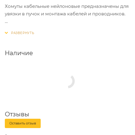
Хомуты кабельные нейлоновые предназначены для
увязки в пучок и монтажа кабелей и проводников.
Хомуты кабельные - один из наиболее удобных,
быстрых и экономически выгодных способов
крепления и бандажирования кабелей при
проведении электромонтажных работ.
Наличие
Отзывы
Оставить отзыв