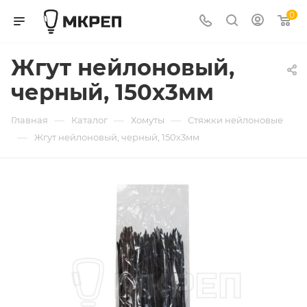
0
Жгут нейлоновый,
черный, 150х3мм
—
—
—
Главная
Каталог
Хомуты
Стяжки нейлоновые
—
Жгут нейлоновый, черный, 150х3мм