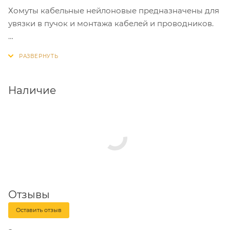
Хомуты кабельные нейлоновые предназначены для
увязки в пучок и монтажа кабелей и проводников.
Хомуты кабельные - один из наиболее удобных,
быстрых и экономически выгодных способов
крепления и бандажирования кабелей при
проведении электромонтажных работ.
Наличие
Отзывы
Оставить отзыв