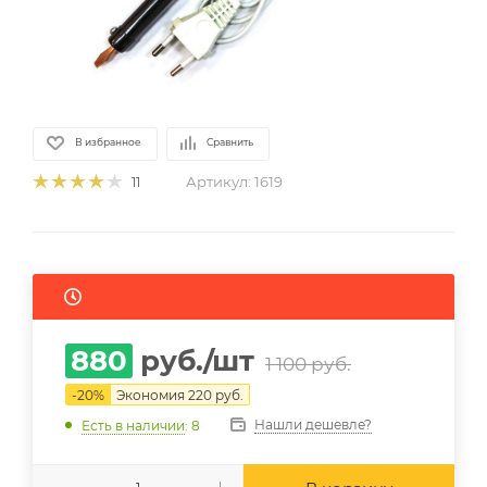
В избранное
Сравнить
Артикул:
1619
11
880
руб.
/шт
1 100
руб.
-
20
%
Экономия
220
руб.
Нашли дешевле?
Есть в наличии
: 8