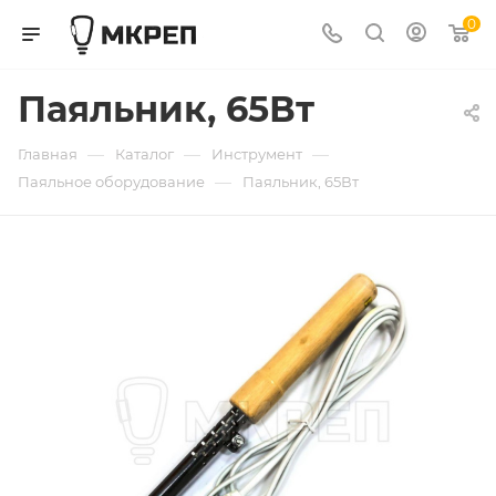
0
Паяльник, 65Вт
—
—
—
Главная
Каталог
Инструмент
—
Паяльное оборудование
Паяльник, 65Вт