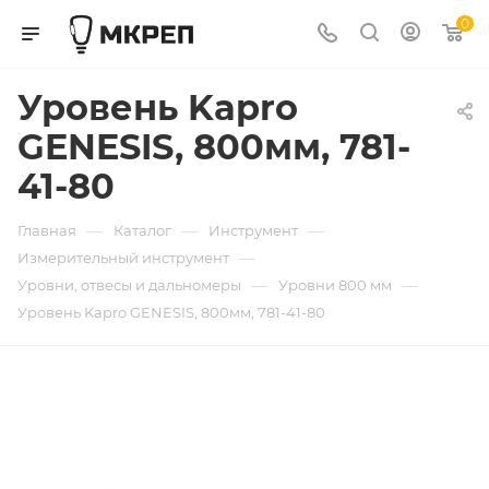
0
Уровень Kapro
GENESIS, 800мм, 781-
41-80
—
—
—
Главная
Каталог
Инструмент
—
Измерительный инструмент
—
—
Уровни, отвесы и дальномеры
Уровни 800 мм
Уровень Kapro GENESIS, 800мм, 781-41-80