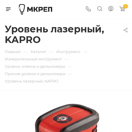
0
Уровень лазерный,
KAPRO
—
—
—
Главная
Каталог
Инструмент
—
Измерительный инструмент
—
Уровни, отвесы и дальномеры
—
Прочие уровни и дальномеры
Уровень лазерный, KAPRO