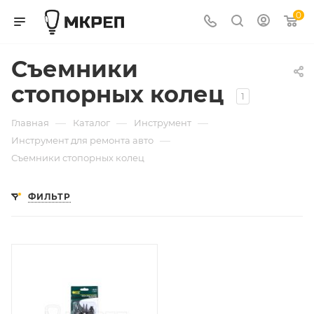
0
Съемники
стопорных колец
1
—
—
—
Главная
Каталог
Инструмент
—
Инструмент для ремонта авто
Съемники стопорных колец
ФИЛЬТР