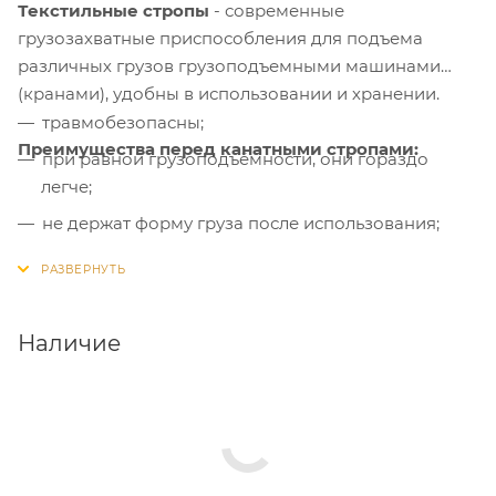
Текстильные стропы
- современные
грузозахватные приспособления для подъема
различных грузов грузоподъемными машинами
(кранами), удобны в использовании и хранении.
травмобезопасны;
Преимущества перед канатными стропами:
при равной грузоподъёмности, они гораздо
легче;
не держат форму груза после использования;
деликатно относятся к грузам, подходят для
подъёма и перемещения хрупких, мягких
изделий, изделий в изоляции и др.
Наличие