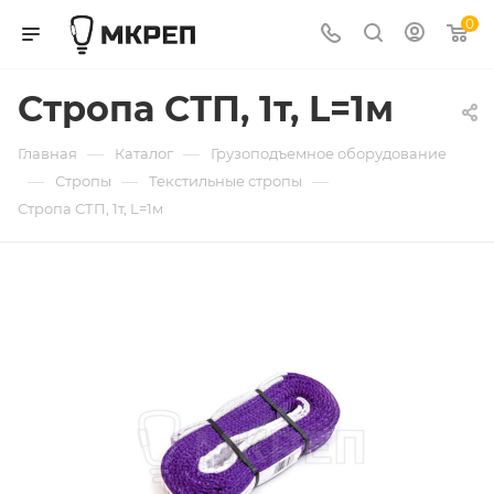
0
Стропа СТП, 1т, L=1м
—
—
Главная
Каталог
Грузоподъемное оборудование
—
—
—
Стропы
Текстильные стропы
Стропа СТП, 1т, L=1м