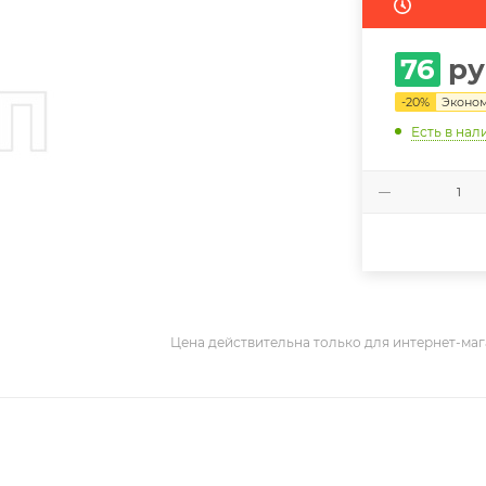
76
ру
-
20
%
Эконо
Есть в нал
Цена действительна только для интернет-маг