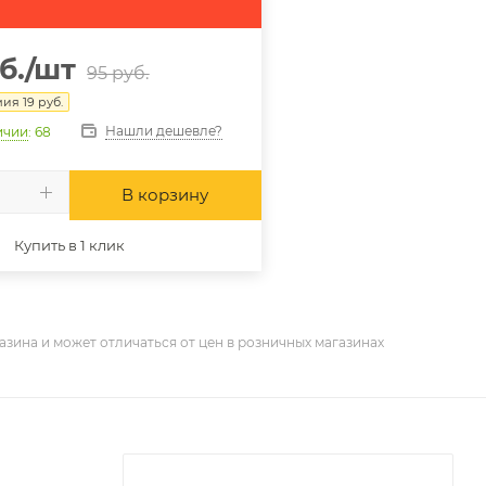
б.
/шт
95
руб.
мия
19
руб.
Нашли дешевле?
ичии
: 68
В корзину
Купить в 1 клик
азина и может отличаться от цен в розничных магазинах