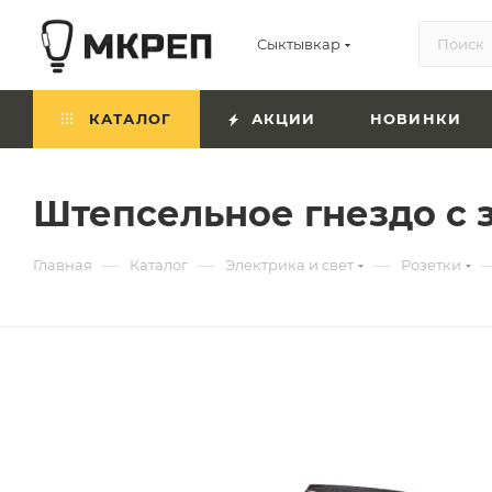
Сыктывкар
КАТАЛОГ
АКЦИИ
НОВИНКИ
Штепсельное гнездо с 
—
—
—
Главная
Каталог
Электрика и свет
Розетки