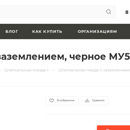
8
БЛОГ
КАК КУПИТЬ
ОРГАНИЗАЦИЯМ
заземлением, черное МУ5
—
—
Штепсельные гнезда
Штепсельное гнездо с заземлением
В избранное
Сравнить