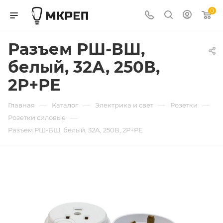
0
Разъем РШ-ВШ,
белый, 32А, 250В,
2Р+РЕ
—
—
—
—
Главная
Каталог
Электрика и свет
Розетки
—
Розетки силовые
Разъем РШ-ВШ, белый, 32А, 250В, 2Р+РЕ