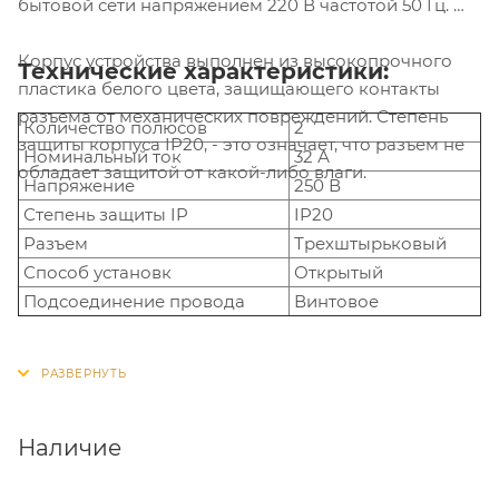
бытовой сети напряжением 220 В частотой 50 Гц.
Корпус устройства выполнен из высокопрочного
Технические характеристики:
пластика белого цвета, защищающего контакты
разъема от механических повреждений. Степень
Количество полюсов
2
защиты корпуса IP20, - это означает, что разъем не
Номинальный ток
32 А
обладает защитой от какой-либо влаги.
Напряжение
250 В
Степень защиты IP
IP20
Разъем
Трехштырьковый
Способ установк
Открытый
Подсоединение провода
Винтовое
Наличие