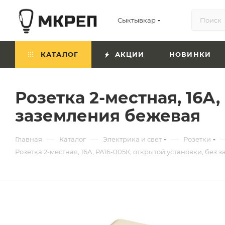
Сыктывкар
КАТАЛОГ
АКЦИИ
НОВИНКИ
Розетка 2-местная, 16А,
заземления бежевая
—
—
—
Главная
Каталог
Электрика и свет
Розетки
Розетка 2-местная, 16А, РА16-005К, открытой установки, без