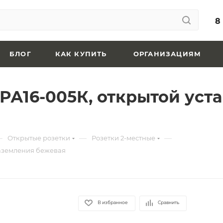
8
БЛОГ
КАК КУПИТЬ
ОРГАНИЗАЦИЯМ
 РА16-005К, открытой уст
—
—
—
Открытые розетки
Розетки 2-местные
 заземления бежевая
В избранное
Сравнить