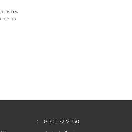
онтента.
е её по
8 800 2222 750
латы