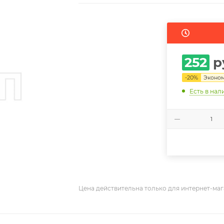
252
р
-
20
%
Эконо
Есть в нал
Цена действительна только для интернет-маг