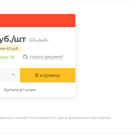
уб.
/шт
315
руб.
мия
63
руб.
Нашли дешевле?
ичии
: 56
В корзину
Купить в 1 клик
азина и может отличаться от цен в розничных магазинах