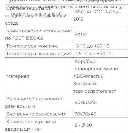
Цвет
RAL 7035 (серый)
поверхности (через крепежные отверстия могут
Степень защиты от
IP55 по ГОСТ 14254-
попасть пыль и влага).
воздействия окружающей
2015
среды
Климатическое исполнение
УХЛ4
по ГОСТ 15150-69
Температура монтажа
-5 ˚С до +60 ˚С
Температура эксплуатации
-25 ˚С до +40 ˚С
Коробки:
полипропилен или
Материал
АБС-пластик
Заглушки:
термоэластопласт
Внешние установочные
80х80х45
размеры, мм
Внутренние размеры, мм
70х70х40
Количество и размер
6 - Ø 20
вводов, шт - мм