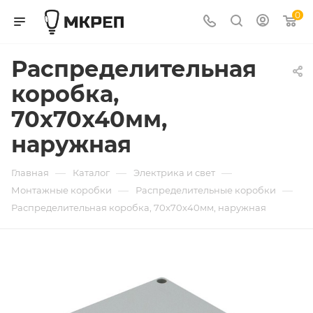
0
Распределительная
коробка,
70x70x40мм,
наружная
—
—
—
Главная
Каталог
Электрика и свет
—
—
Монтажные коробки
Распределительные коробки
Распределительная коробка, 70x70x40мм, наружная