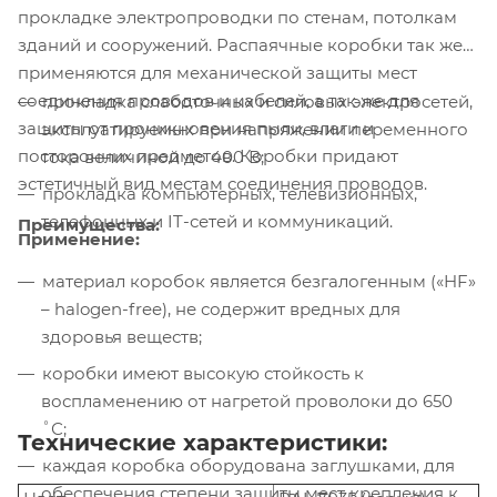
прокладке электропроводки по стенам, потолкам
зданий и сооружений. Распаячные коробки так же
применяются для механической защиты мест
соединения проводов и кабелей, а так же для
прокладка слаботочных и силовых электросетей,
защиты от проникновения пыли, влаги и
эксплуатируемых при напряжении переменного
посторонних предметов. Коробки придают
тока величиной до 400 В;
эстетичный вид местам соединения проводов.
прокладка компьютерных, телевизионных,
телефонных и IT-сетей и коммуникаций.
Преимущества:
Применение:
материал коробок является безгалогенным («HF»
– halogen-free), не содержит вредных для
здоровья веществ;
коробки имеют высокую стойкость к
воспламенению от нагретой проволоки до 650
˚С;
Технические характеристики:
каждая коробка оборудована заглушками, для
обеспечения степени защиты мест крепления к