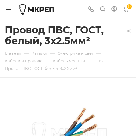
0
Провод ПВС, ГОСТ,
белый, 3x2.5мм²
—
—
—
Главная
Каталог
Электрика и свет
—
—
—
Кабели и провода
Кабель медный
ПВС
Провод ПВС, ГОСТ, белый, 3x2.5мм²