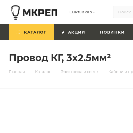
Сыктывкар
КАТАЛОГ
АКЦИИ
НОВИНКИ
Провод КГ, 3x2.5мм²
—
—
—
Главная
Каталог
Электрика и свет
Кабели и п