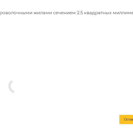
проволочными жилами сечением 2.5 квадратных миллиме
2.5 предназначен для соединения подвижных механизмо
отой до 400 Герц.
питания строительных объектов, запитывают инструмен
 на подъемно-транспортном оборудовании.
Оста