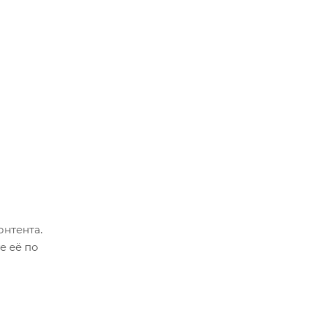
онтента.
е её по