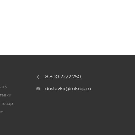
8 800 2222 750
латы
dostavka@mkrep.ru
тавки
 товар
ет