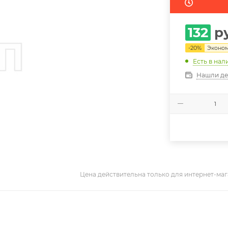
132
ру
-
20
%
Эконо
Есть в нал
Нашли д
Цена действительна только для интернет-маг