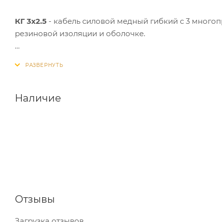
КГ 3х2.5
- кабель силовой медный гибкий с 3 много
резиновой изоляции и оболочке.
Применение:
силовой гибкий медный кабель КГ 3x
электрическим сетям напряжением до 660 Вольт част
Кабелем КГ прокладывают временные линии электро
оборудование.
Наличие
Кабель гибкий КГ не предназначен для применения
Отзывы
Загрузка отзывов...