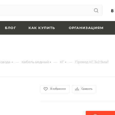
8
БЛОГ
КАК КУПИТЬ
ОРГАНИЗАЦИЯМ
—
—
—
ровода
Кабель медный
КГ
Провод КГ, 3x2.5мм²
В избранное
Сравнить