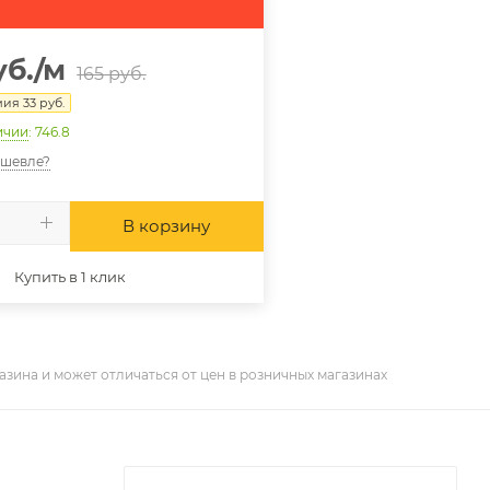
б.
/м
165
руб.
мия
33
руб.
ичии
: 746.8
ешевле?
В корзину
Купить в 1 клик
азина и может отличаться от цен в розничных магазинах