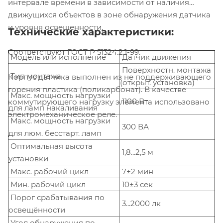
интервале времени в зависимости от наличия
движущихся объектов в зоне обнаружения датчика
и уровня освещенности.
Технические характеристики:
Соответствуют ГОСТ Р 51324.2.1-99.
Модель или исполнение
Датчик движения
Поверхностн. монтажа
Тип монтажа
Корпус датчика выполнен из не поддерживающего
(открыт. установка)
горения пластика (поликарбонат). В качестве
Макс. мощность нагрузки
1100 Вт
коммутирующего нагрузку элемента использовано
для ламп накаливания
электромеханическое реле.
Макс. мощность нагрузки
300 ВА
для люм. бесстарт. ламп
Оптимальная высота
1,8...2,5 м
установки
Макс. рабочий цикл
7±2 мин
Мин. рабочий цикл
10±3 сек
Порог срабатывания по
3...2000 лк
освещённости
Угол обнаружения по