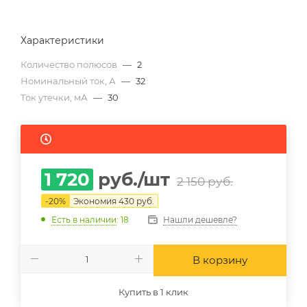
Характеристики
Количество полюсов
—
2
Номинальный ток, А
—
32
Ток утечки, мА
—
30
1 720
руб.
/шт
2 150
руб.
-
20
%
Экономия
430
руб.
Нашли дешевле?
Есть в наличии
: 18
В корзину
Купить в 1 клик