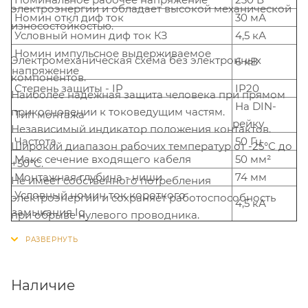
электроэнергии и обладает высокой механической
Номин откл диф ток
30 мА
износостойкостью.
Условный номин диф ток КЗ
4,5 кА
Номин импульсное выдерживаемое
Электромеханическая схема без электронных
6 кВ
напряжение
компонентов.
Степень защиты - IP
IP20
Наиболее надежная защита человека при прямом
На DIN-
прикосновении к токоведущим частям.
Тип монтажа
рейку
Независимый индикатор положения контактов.
Частота
50 Гц
Широкий диапазон рабочих температур от -25°С до
Макс сечение входящего кабеля
50 мм²
+50°С.
Монтажная глубина - ниши
74 мм
Не имеет собственного потребления
Условный номин ток короткого
электроэнергии и сохраняет работоспособность
4,5 кА
замыкания Iq
при обрыве нулевого проводника.
Насечки на контактных зажимах снижают тепловые
потери и увеличивают механическую устойчивость
соединения.
Наличие
Наличие кнопки ТЕСТ для проверки
работоспособности устройства и правильности