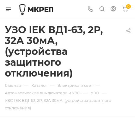
0
УЗО IEK ВД1-63, 2P,
32А 30мА,
(устройства
защитного
отключения)
—
—
—
Главная
Каталог
Электрика и свет
—
—
Автоматические выключатели и УЗО
УЗО
УЗО IEK ВД1-63, 2P, 32А 30мА, (устройства защитного
отключения)