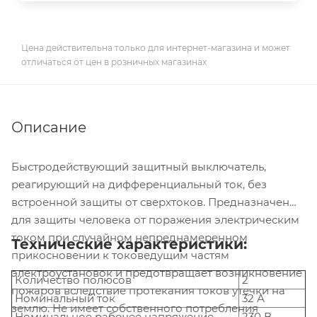
Цена действительна только для интернет-магазина и может
отличаться от цен в розничных магазинах
Описание
Быстродействующий защитный выключатель,
реагирующий на дифференциальный ток, без
встроенной защиты от сверхтоков. Предназначен
для защиты человека от поражения электрическим
током при случайном непреднамеренном
Технические характеристики:
прикосновении к токоведущим частям
электроустановок и предотвращает возникновение
Количество полюсов
2
пожаров вследствие протекания токов утечки на
Номинальный ток
32 А
землю. Не имеет собственного потребления
Номинальное рабочее напряжение
230 В