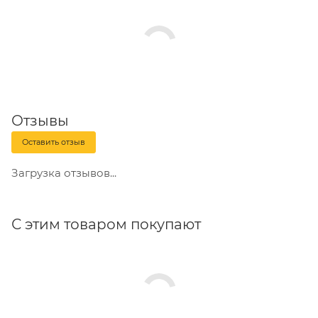
подключения.
Быстрый монтаж с помощью защелки с двойным
фиксированным положением. Условный ток
короткого замыкания 4,5кА
Отзывы
Оставить отзыв
Загрузка отзывов...
С этим товаром покупают