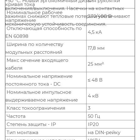
C
+50 °С. Новый эргономичный дизайн рукоятки
кривая тока
включения/выключения. Насечки на контактных
Номинальное рабочее
зажимах снижают тепловые потери и увеличивают
230/400 В
напряжение
механическую устойчивость соединения.
Отключающая способность по
4,5 кА
EN 60898
Ширина по количеству
17,8 мм
модульных расстояний
Макс сечение входящего
25 мм²
кабеля
Номинальное напряжение
≤ 48 В
постоянного тока - DC
Номинальное импульсное
4 кВ
выдерживаемое напряжение
Класс токоограничения
3
Частота
50 Гц
Степень защиты - IP
IP20
Тип монтажа
на DIN-рейку