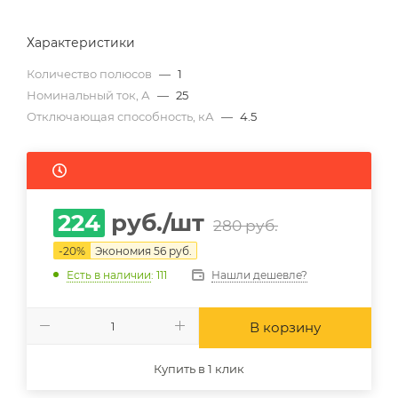
Характеристики
Количество полюсов
—
1
Номинальный ток, А
—
25
Отключающая способность, кА
—
4.5
224
руб.
/шт
280
руб.
-
20
%
Экономия
56
руб.
Нашли дешевле?
Есть в наличии
: 111
В корзину
Купить в 1 клик