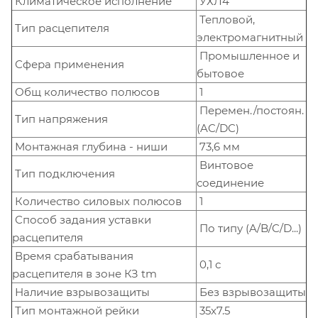
Климатическое исполнение
УХЛ4
Тепловой,
Тип расцепителя
электромагнитный
Промышленное и
Сфера применения
бытовое
Общ количество полюсов
1
Перемен./постоян.
Тип напряжения
(AC/DC)
Монтажная глубина - ниши
73,6 мм
Винтовое
Тип подключения
соединение
Количество силовых полюсов
1
Способ задания уставки
По типу (A/B/C/D...)
расцепителя
Время срабатывания
0,1 с
расцепителя в зоне КЗ tm
Наличие взрывозащиты
Без взрывозащиты
Тип монтажной рейки
35x7.5