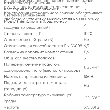
изделиями. На лицевой панели выключателей
Класс токоограничения
3
имеется цветовой индикатор состояния.
Категория перенапряжения
3
Конструкция установочного зажима обеспечивает
Степень загрязнения
2
свободную установку выключателя на DIN-рейку.
Модульная ширина (общ. кол-во
3
модульных расстояний)
Степень защиты (IP)
IP20
Отключение нейтрали (N)
Нет
Отключающая способность по EN 60898
4,5
Возможна дополнит. комплектация
Да
Общ. количество полюсов
3
Поперечн. сечение подключ.
1...25мм²
однопроволочного (жесткого) провода
Номин. напряжение изоляции Ui
660В
Подходит для скрытого монтажа
Нет
(заподлицо)
Рабочая температура окружающей
-25...50°C
среды
Частота
50...50Гц