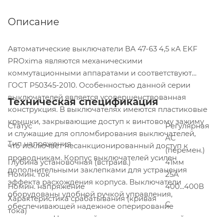
Описание
Автоматические выключатели ВА 47-63 4,5 кА EKF
PROxima являются механическими
коммутационными аппаратами и соответствуют
ГОСТ Р50345-2010. Особенностью данной серии
выключателей является усовершенствованная
Техническая спецификация
конструкция. В выключателях имеются пластиковые
крышки, закрывающие доступ к винтовому зажиму
Статус
Регулярная
и служащие для опломбирования выключателей,
AC
Тип напряжения
что исключает несанкционированный доступ к
(перемен.)
проводникам. Корпус выключателей усилен
Глубина установочная (встраив.)
41мм
дополнительными заклепками для устранения
Номин. ток
25А
эффекта расхождения корпуса. Выключатели
Номин. напряжение
400...400В
оборудованы удобной ручкой управления,
Характеристика срабатывания (кривая
C
обеспечивающей надежное оперирование
тока)