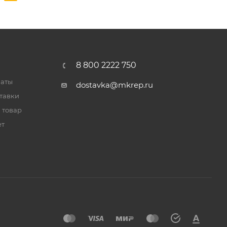
8 800 2222 750
латы
dostavka@mkrep.ru
тавки
 товар
ет