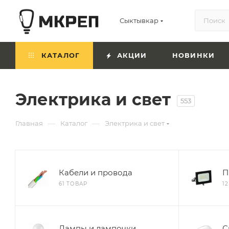
Сыктывкар
КАТАЛОГ
АКЦИИ
НОВИНКИ
Электрика и свет
553
—
—
Главная
Каталог
Электрика и свет
Кабели и провода
П
61 ТОВАР
1
Лампы и лампочки
С