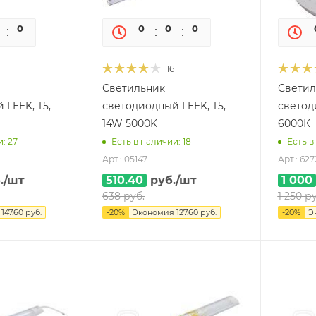
0
0
0
0
0
0
16
Светильник
Светил
 LEEK, T5,
светодиодный LEEK, T5,
светод
14W 5000K
6000К
: 27
Есть в наличии: 18
Есть в
Арт.: 05147
Арт.: 627
.
/шт
510.40
руб.
/шт
1 000
638
руб.
1 250
ру
я
147.60
руб.
-
20
%
Экономия
127.60
руб.
-
20
%
Э