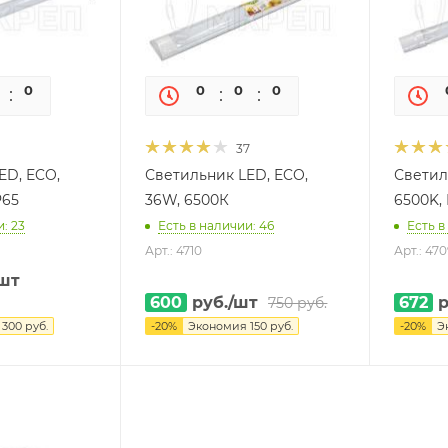
0
0
0
0
0
0
37
ED, ECO,
Светильник LED, ECO,
Светил
P65
36W, 6500К
6500K, 
: 23
Есть в наличии: 46
Есть в
Арт.: 4710
Арт.: 470
шт
600
руб.
/шт
672
р
750
руб.
я
300
руб.
-
20
%
Экономия
150
руб.
-
20
%
Э