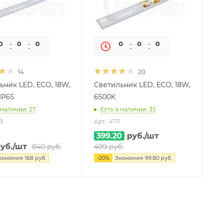
0
0
0
0
0
0
0
0
14
20
ьник LED, ECO, 18W,
Светильник LED, ECO, 18W,
IP65
6500К
 наличии: 27
Есть в наличии: 35
9
Арт.: 4711
399.20
руб.
/шт
уб.
/шт
840
руб.
499
руб.
кономия
168
руб.
-
20
%
Экономия
99.80
руб.