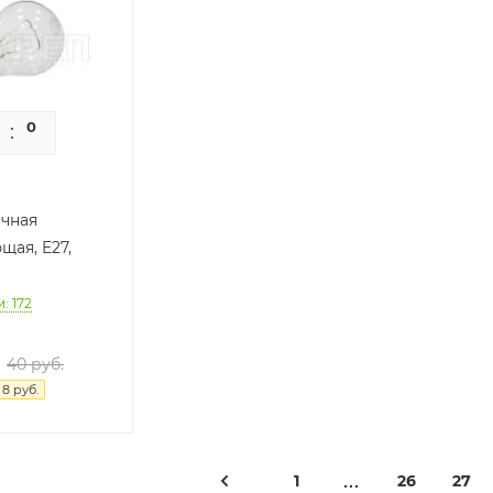
0
0
чная
щая, E27,
: 172
40
руб.
я
8
руб.
1
26
27