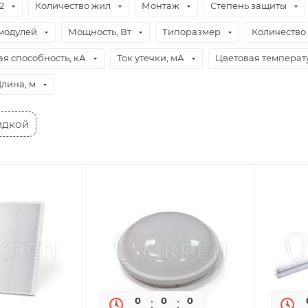
2
Количество жил
Монтаж
Степень защиты
модулей
Мощность, Вт
Типоразмер
Количество
 способность, кА
Ток утечки, мА
Цветовая температ
лина, м
идкой
0
0
0
0