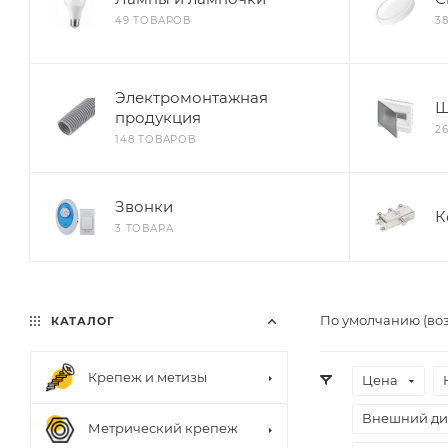
49 ТОВАРОВ
3
Электромонтажная
Щ
продукция
2
148 ТОВАРОВ
Звонки
К
3 ТОВАРА
По умолчанию (во
КАТАЛОГ
Крепеж и метизы
Цена
Внешний ди
Метрический крепеж