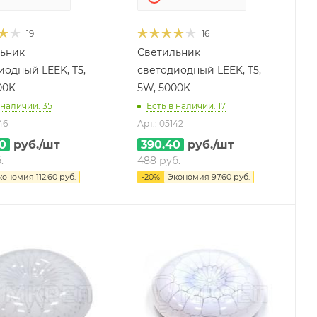
19
16
ьник
Светильник
иодный LEEK, T5,
светодиодный LEEK, T5,
00K
5W, 5000K
 наличии: 35
Есть в наличии: 17
46
Арт.: 05142
0
руб.
/шт
390.40
руб.
/шт
.
488
руб.
кономия
112.60
руб.
-
20
%
Экономия
97.60
руб.