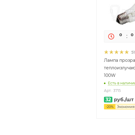
0
0
51
Лампа прозра
теплоизлучаю
100W
Есть в наличии
Арт.: 3715
32
руб.
/шт
-
20
%
Экономи