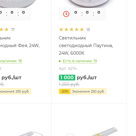
0
0
0
0
0
0
0
0
17
13
ьник
Светильник
иодный Фея, 24W,
светодиодный Паутина,
24W, 6000К
 наличии: 18
Есть в наличии: 19
2
Арт.: 6274
руб.
/шт
1 000
руб.
/шт
б.
1 250
руб.
кономия
250
руб.
-
20
%
Экономия
250
руб.