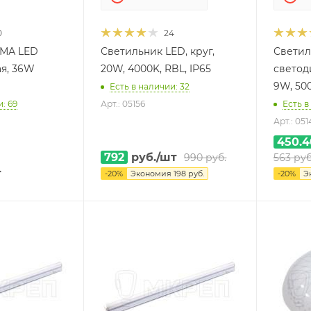
0
24
МА LED
Светильник LED, круг,
Светил
я, 36W
20W, 4000K, RBL, IP65
светод
9W, 50
Есть в наличии: 32
: 69
Арт.: 05156
Есть в
Арт.: 051
450.4
792
руб.
/шт
990
руб.
563
руб
т
-
20
%
Экономия
198
руб.
-
20
%
Э