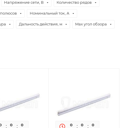
Напряжение сети, В
Количество рядов
 полюсов
Номинальный ток, А
ура
Дальность действия, м
Max угол обзора
0
0
0
0
0
0
0
0