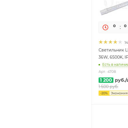
0
0
14
Светильник L
36W, 6500K, I
Есть в наличии
Арт.: 4708
1 200
руб.
/
1 500
руб.
-
20
%
Экономи