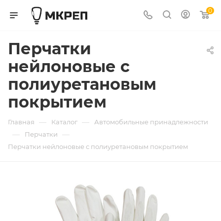
0
Перчатки
нейлоновые с
полиуретановым
покрытием
—
—
Главная
Каталог
Автомобильные принадлежности
—
—
Перчатки
Перчатки нейлоновые с полиуретановым покрытием