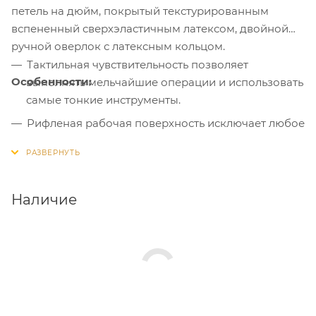
петель на дюйм, покрытый текстурированным
вспененный сверхэластичным латексом, двойной
ручной оверлок с латексным кольцом.
Тактильная чувствительность позволяет
Особенности:
выполнять мельчайшие операции и использовать
самые тонкие инструменты.
Рифленая рабочая поверхность исключает любое
проскальзывание.
Вспененный текстурированный латекс отлично
противостоит истираниям и разрывам.
Наличие